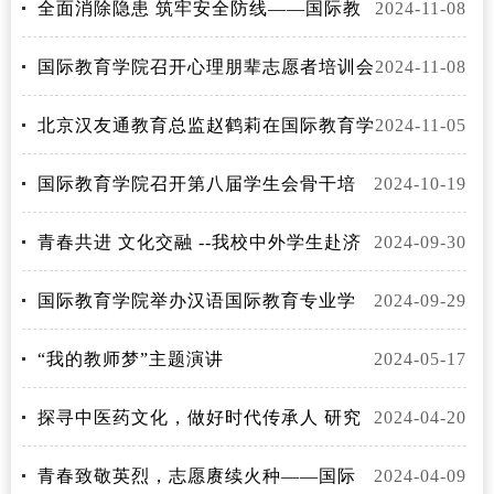
合举办2025年学生出国（境）项目交...
全面消除隐患 筑牢安全防线——国际教
2024-11-08
育学院开展宿舍安全专项检查活动
国际教育学院召开心理朋辈志愿者培训会
2024-11-08
北京汉友通教育总监赵鹤莉在国际教育学
2024-11-05
院举办讲座
国际教育学院召开第八届学生会骨干培
2024-10-19
训会
青春共进 文化交融 --我校中外学生赴济
2024-09-30
宁参加2024中外青年学生孔子文化...
国际教育学院举办汉语国际教育专业学
2024-09-29
生座谈会
“我的教师梦”主题演讲
2024-05-17
探寻中医药文化，做好时代传承人 研究
2024-04-20
生实践活动（三） ——山东省中医...
青春致敬英烈，志愿赓续火种——国际
2024-04-09