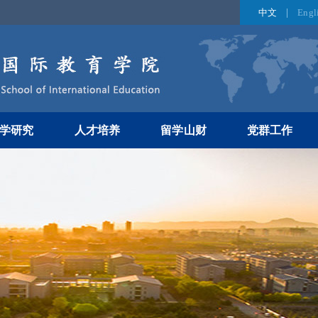
中文
Engl
学研究
人才培养
留学山财
党群工作
术交流
规章制度
师德师风
研成果
活动剪影
党建工作
究机构
招生信息
工会活动
申请入口